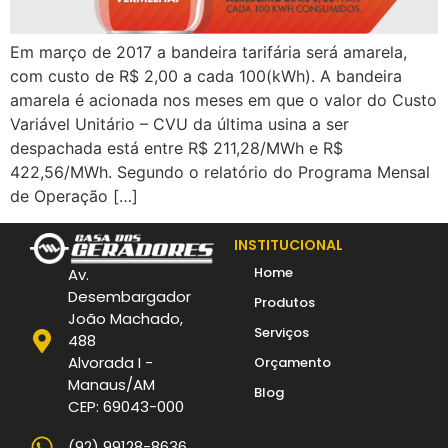
Em março de 2017 a bandeira tarifária será amarela,
com custo de R$ 2,00 a cada 100(kWh). A bandeira
amarela é acionada nos meses em que o valor do Custo
Variável Unitário – CVU da última usina a ser
despachada está entre R$ 211,28/MWh e R$
422,56/MWh. Segundo o relatório do Programa Mensal
de Operação […]
INSTITUCIONAL
Home
Av.
Desembargador
Produtos
João Machado,
Serviços
488
Alvorada I -
Orçamento
Manaus/AM
Blog
CEP: 69043-000
(92) 99128-8636