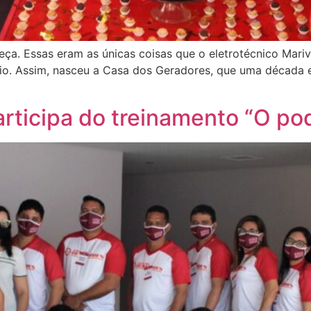
eça. Essas eram as únicas coisas que o eletrotécnico Mari
io. Assim, nasceu a Casa dos Geradores, que uma década e
rticipa do treinamento “O po